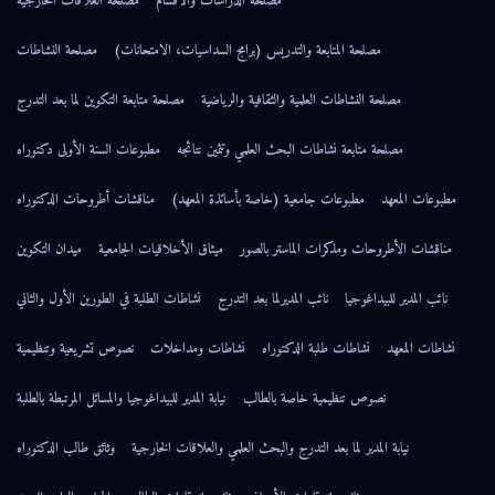
مصلحة الدراسات والأقسام
مصلحة العلاقات الخارجية
بعة والتدريس (برامج السداسيات، الامتحانات)
مصلحة النشاطات
لعلمية والثقافية والرياضية
مصلحة متابعة التكوين لما بعد التدرج
طات البحث العلمي وتثمين نتائجه
مطبوعات السنة الأولى دكتوراه
 جامعية (خاصة بأساتذة المعهد)
مناقشات أطروحات الدكتوراه
ت الماستر بالصور
ميثاق الأخلاقيات الجامعية
ميدان التكوين
نائب المديرلما بعد التدرج
نشاطات الطلبة في الطورين الأول والثاني
بة الدكتوراه
نشاطات ومداخلات
نصوص تشريعية وتنظيمية
ة خاصة بالطالب
نيابة المدير للبيداغوجيا والمسائل المرتبطة بالطلبة
عد التدرج والبحث العلمي والعلاقات الخارجية
وثائق طالب الدكتوراه