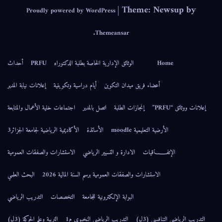
|
Theme
Proudly powered by WordPress
.
Themeansar
وثائق الإدارية الخاصة بطلبة الدكتوراه
PRFU
أحداث
فريق ميدان التكوين
أيام دراسية وتكوينية
إعلانات نيابة المدير
إنجازات الطلبة
اتصل بالمدير
اجتماعات خلية الأعمال والمتابعة
مية moodle
الأساتذة
الأكاديمية الرياضية لجامعة الجزائر3
ات
الادارة و التسيير الرياضي
الاستشارات والصفقات العمومية
رات والصفقات العمومية برسم السنة المالية 2026
البحث العلمي
البوابة الإلكترونية للجامعة
التخصصات
التدريب الرياضي
التدريب الرياضي النخبوي م1
التربية وعلم الحركة (3ل)