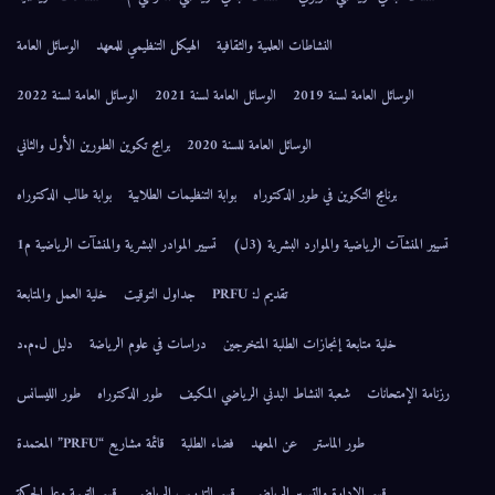
لنشاطات العلمية والثقافية
الهيكل التنظيمي للمعهد
الوسائل العامة
2
الوسائل العامة لسنة 2021
الوسائل العامة لسنة 2022
الوسائل العامة للسنة 2020
برامج تكوين الطورين الأول والثاني
في طور الدكتوراه
بوابة التنظيمات الطلابية
بوابة طالب الدكتوراه
ارد البشرية (3ل)
تسيير الموادر البشرية والمنشآت الرياضية م1
تقديم لـ: PRFU
جداول التوقيت
خلية العمل والمتابعة
ازات الطلبة المتخرجين
دراسات في علوم الرياضة
دليل ل.م.د
النشاط البدني الرياضي المكيف
طور الدكتوراه
طور الليسانس
ستر
عن المعهد
فضاء الطلبة
قائمة مشاريع “PRFU” المعتمدة
التسيير الرياضي
قسم التدريب الرياضي
قسم التربية وعلم الحركة