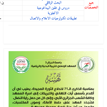
البحث الوثائقي
بن تومي عبد الناصر
دروس في تلقين البيداغوجية
بلغول فتحي
الانجليزية
يوسفي لمياء
ات تكنولوجيات الاعلام والاتصال
حفيظي منيب