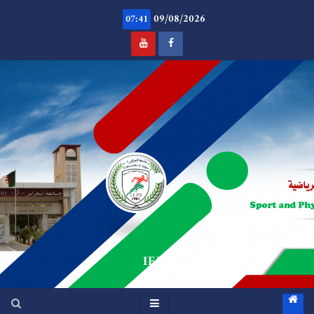
Ski
09/08/2026
t
07:41
conten
.
IEPS