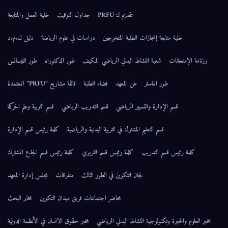
تقديم لـ: PRFU
جداول التوقيت
خلية العمل والمتابعة
خلية متابعة إنجازات الطلبة المتخرجين
دراسات في علوم الرياضة
دليل ل.م.د
رزنامة الإمتحانات
شعبة النشاط البدني الرياضي المكيف
طور الدكتوراه
طور الليسانس
طور الماستر
عن المعهد
فضاء الطلبة
قائمة مشاريع “PRFU” المعتمدة
قسم الإدارة والتسيير الرياضي
قسم التدريب الرياضي
قسم التربية وعلم الحركة
قسم التعليم المشترك في التربية البدنية والرياضية
كلمة رئيس قسم الإدارة
كلمة رئيس قسم التدريب
كلمة رئيس قسم التربوي
كلمة رئيس قسم الجذع المشترك
لجان التكوين في الطور الثالث
متفرقات
مجلس إدارة المعهد
محاضر اجتماعات فريق ميدان التكوين
مخابر البحث
مخبر العلوم والخبرة وتكنولوجية النشاط البدني الرياضي
مخبر حقوق الانسان في الأنظمة الدولية