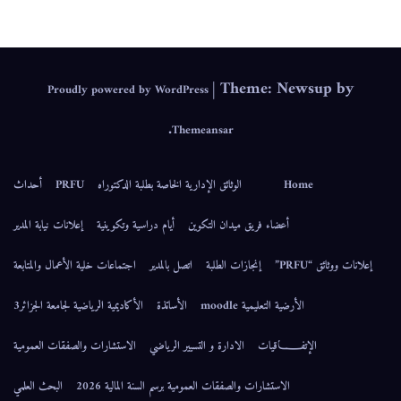
|
Theme: Newsup by
Proudly powered by WordPress
.
Themeansar
Home
الوثائق الإدارية الخاصة بطلبة الدكتوراه
PRFU
أحداث
أعضاء فريق ميدان التكوين
أيام دراسية وتكوينية
إعلانات نيابة المدير
إعلانات ووثائق “PRFU”
إنجازات الطلبة
اتصل بالمدير
اجتماعات خلية الأعمال والمتابعة
الأرضية التعليمية moodle
الأساتذة
الأكاديمية الرياضية لجامعة الجزائر3
الإتفــــــاقيات
الادارة و التسيير الرياضي
الاستشارات والصفقات العمومية
الاستشارات والصفقات العمومية برسم السنة المالية 2026
البحث العلمي