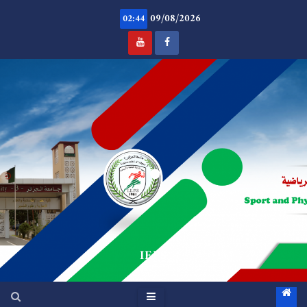
Ski
09/08/2026
t
02:44
conten
.
IEPS