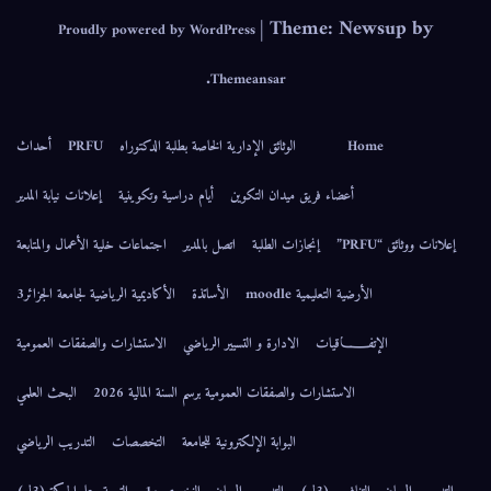
|
Theme: Newsup by
Proudly powered by WordPress
.
Themeansar
Home
الوثائق الإدارية الخاصة بطلبة الدكتوراه
PRFU
أحداث
أعضاء فريق ميدان التكوين
أيام دراسية وتكوينية
إعلانات نيابة المدير
إعلانات ووثائق “PRFU”
إنجازات الطلبة
اتصل بالمدير
اجتماعات خلية الأعمال والمتابعة
الأرضية التعليمية moodle
الأساتذة
الأكاديمية الرياضية لجامعة الجزائر3
الإتفــــــاقيات
الادارة و التسيير الرياضي
الاستشارات والصفقات العمومية
الاستشارات والصفقات العمومية برسم السنة المالية 2026
البحث العلمي
البوابة الإلكترونية للجامعة
التخصصات
التدريب الرياضي