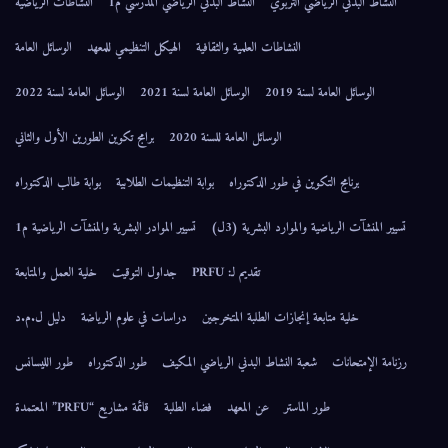
النشاط البدني الرياضي التربوي
النشاط البدني الرياضي المدرسي م1
النشاطات الرياضية
النشاطات العلمية والثقافية
الهيكل التنظيمي للمعهد
الوسائل العامة
الوسائل العامة لسنة 2019
الوسائل العامة لسنة 2021
الوسائل العامة لسنة 2022
الوسائل العامة للسنة 2020
برامج تكوين الطورين الأول والثاني
برنامج التكوين في طور الدكتوراه
بوابة التنظيمات الطلابية
بوابة طالب الدكتوراه
تسيير المنشآت الرياضية والموارد البشرية (3ل)
تسيير الموادر البشرية والمنشآت الرياضية م1
تقديم لـ: PRFU
جداول التوقيت
خلية العمل والمتابعة
خلية متابعة إنجازات الطلبة المتخرجين
دراسات في علوم الرياضة
دليل ل.م.د
رزنامة الإمتحانات
شعبة النشاط البدني الرياضي المكيف
طور الدكتوراه
طور الليسانس
طور الماستر
عن المعهد
فضاء الطلبة
قائمة مشاريع “PRFU” المعتمدة