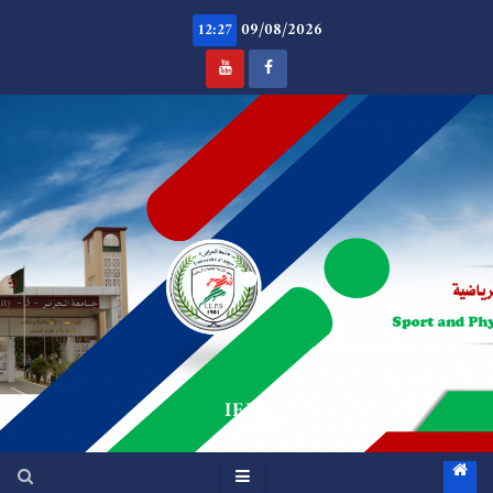
Ski
09/08/2026
t
12:27
conten
.
IEPS