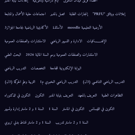
أعضاء فريق ميدان التكوين
أيام دراسية وتكوينية
إعلانات نيابة المدير
إعلانات ووثائق “PRFU”
إنجازات الطلبة
اتصل بالمدير
اجتماعات خلية الأعمال والمتابعة
الأرضية التعليمية moodle
الأساتذة
الأكاديمية الرياضية لجامعة الجزائر3
الإتفــــــاقيات
الادارة و التسيير الرياضي
الاستشارات والصفقات العمومية
الاستشارات والصفقات العمومية برسم السنة المالية 2026
البحث العلمي
البوابة الإلكترونية للجامعة
التخصصات
التدريب الرياضي
التدريب الرياضي التنافسي (3ل)
التدريب الرياضي النخبوي م1
التربية وعلم الحركة (3ل)
التظاهرات العلمية
التعريف بالمعهد
التعريف بنيابة المدير
التكوين
التكوين في الدكتوراه
التكوين في الليسانس
التكوين في الماستر
السنة 1
السنة 1 و 2 ماستر إدارة وتسيير
السنة 1 و 2 ماستر تدريب
السنة 1 و 2 ماستر نشاط بدني تربوي