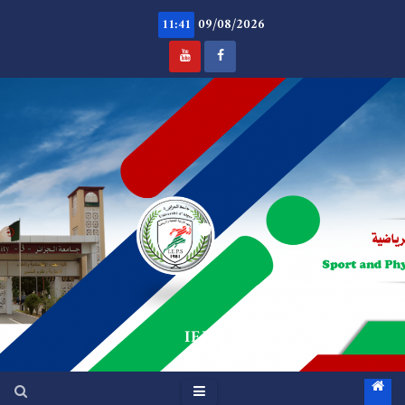
Ski
09/08/2026
t
11:41
conten
.
IEPS