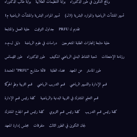
برنامج التكوين في طور الدكتوراه
بوابة التنظيمات الطلابية
بوابة طالب الدكتوراه
تسيير المنشآت الرياضية والموارد البشرية (3ل)
تسيير الموادر البشرية والمنشآت الرياضية م1
تقديم لـ: PRFU
جداول التوقيت
خلية العمل والمتابعة
خلية متابعة إنجازات الطلبة المتخرجين
دراسات في علوم الرياضة
دليل ل.م.د
رزنامة الإمتحانات
شعبة النشاط البدني الرياضي المكيف
طور الدكتوراه
طور الليسانس
طور الماستر
عن المعهد
فضاء الطلبة
قائمة مشاريع “PRFU” المعتمدة
قسم الإدارة والتسيير الرياضي
قسم التدريب الرياضي
قسم التربية وعلم الحركة
قسم التعليم المشترك في التربية البدنية والرياضية
كلمة رئيس قسم الإدارة
كلمة رئيس قسم التدريب
كلمة رئيس قسم التربوي
كلمة رئيس قسم الجذع المشترك
لجان التكوين في الطور الثالث
متفرقات
مجلس إدارة المعهد