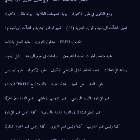
برنامج التكوين في طور الدكتوراه
بوابة التنظيمات الطلابية
بوابة طالب الدكتوراه
تسيير المنشآت الرياضية والموارد البشرية (3ل)
تسيير الموادر البشرية والمنشآت الرياضية م1
تقديم لـ: PRFU
جداول التوقيت
خلية العمل والمتابعة
خلية متابعة إنجازات الطلبة المتخرجين
دراسات في علوم الرياضة
دليل ل.م.د
رزنامة الإمتحانات
شعبة النشاط البدني الرياضي المكيف
طور الدكتوراه
طور الليسانس
طور الماستر
عن المعهد
فضاء الطلبة
قائمة مشاريع “PRFU” المعتمدة
قسم الإدارة والتسيير الرياضي
قسم التدريب الرياضي
قسم التربية وعلم الحركة
قسم التعليم المشترك في التربية البدنية والرياضية
كلمة رئيس قسم الإدارة
كلمة رئيس قسم التدريب
كلمة رئيس قسم التربوي
كلمة رئيس قسم الجذع المشترك