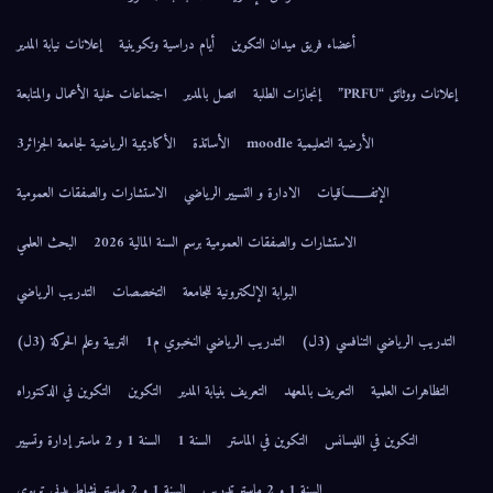
أعضاء فريق ميدان التكوين
أيام دراسية وتكوينية
إعلانات نيابة المدير
إعلانات ووثائق “PRFU”
إنجازات الطلبة
اتصل بالمدير
اجتماعات خلية الأعمال والمتابعة
الأرضية التعليمية moodle
الأساتذة
الأكاديمية الرياضية لجامعة الجزائر3
الإتفــــــاقيات
الادارة و التسيير الرياضي
الاستشارات والصفقات العمومية
الاستشارات والصفقات العمومية برسم السنة المالية 2026
البحث العلمي
البوابة الإلكترونية للجامعة
التخصصات
التدريب الرياضي
التدريب الرياضي التنافسي (3ل)
التدريب الرياضي النخبوي م1
التربية وعلم الحركة (3ل)
التظاهرات العلمية
التعريف بالمعهد
التعريف بنيابة المدير
التكوين
التكوين في الدكتوراه
التكوين في الليسانس
التكوين في الماستر
السنة 1
السنة 1 و 2 ماستر إدارة وتسيير
السنة 1 و 2 ماستر تدريب
السنة 1 و 2 ماستر نشاط بدني تربوي