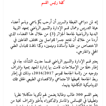
كلمة رئيس القسم
إنه لمن دواعي الغبطة والسرور أن أرحب بكم باسمي وباسم أعضاء
هيئة التدريس وعمال قسم الإدارة والتسيير الرياضي بمعهد التربية
البدنية والرياضية لجامعة الجزائر (3) من خلال هذا الفضاء، الذي
أردنا من خلاله أن نفتح جسرا للتواصل بين مختلف الفاعلين في
الاختصاص من طلبة وأساتذة ومهتمين، وكذا نافذة للتبادل العلمي
المحلي والخارجي.
يعتبر قسم الإدارة والتسيير الرياضي قسما حديث النشأة، جاء في
إطار جملة من الإصلاحات قامت بها إدارة المعهد بمعية وإشراف
وتوجيه من رئاسة الجامعة للموسم 2016/2017، وذلك في إطار
ربط الجامعة بمحيطها الاجتماعي والاقتصادي الطبيعي لخلق تلك
الديناميكية التكاملية بينهما.
يضم القسم 300 طالب وطالبة يضمن لهم تكوينا متكاملا نظريا
وتطبيقيا في الليسانس والماستر والدكتوراه بتأطير وإشراف نخبة من