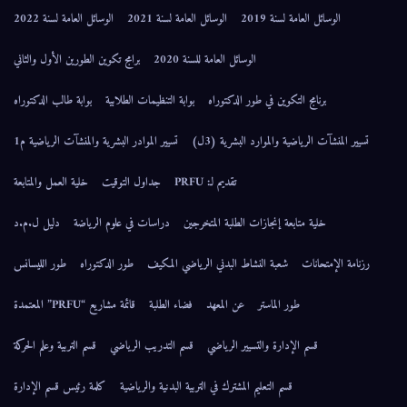
الوسائل العامة لسنة 2019
الوسائل العامة لسنة 2021
الوسائل العامة لسنة 2022
الوسائل العامة للسنة 2020
برامج تكوين الطورين الأول والثاني
برنامج التكوين في طور الدكتوراه
بوابة التنظيمات الطلابية
بوابة طالب الدكتوراه
تسيير المنشآت الرياضية والموارد البشرية (3ل)
تسيير الموادر البشرية والمنشآت الرياضية م1
تقديم لـ: PRFU
جداول التوقيت
خلية العمل والمتابعة
خلية متابعة إنجازات الطلبة المتخرجين
دراسات في علوم الرياضة
دليل ل.م.د
رزنامة الإمتحانات
شعبة النشاط البدني الرياضي المكيف
طور الدكتوراه
طور الليسانس
طور الماستر
عن المعهد
فضاء الطلبة
قائمة مشاريع “PRFU” المعتمدة
قسم الإدارة والتسيير الرياضي
قسم التدريب الرياضي
قسم التربية وعلم الحركة
قسم التعليم المشترك في التربية البدنية والرياضية
كلمة رئيس قسم الإدارة