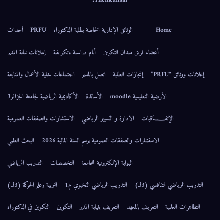
Themeansar
Home
الوثائق الإدارية الخاصة بطلبة الدكتوراه
PRFU
أحداث
أعضاء فريق ميدان التكوين
أيام دراسية وتكوينية
إعلانات نيابة المدير
إعلانات ووثائق “PRFU”
إنجازات الطلبة
اتصل بالمدير
اجتماعات خلية الأعمال والمتابعة
الأرضية التعليمية moodle
الأساتذة
الأكاديمية الرياضية لجامعة الجزائر3
الإتفــــــاقيات
الادارة و التسيير الرياضي
الاستشارات والصفقات العمومية
الاستشارات والصفقات العمومية برسم السنة المالية 2026
البحث العلمي
البوابة الإلكترونية للجامعة
التخصصات
التدريب الرياضي
التدريب الرياضي التنافسي (3ل)
التدريب الرياضي النخبوي م1
التربية وعلم الحركة (3ل)
التظاهرات العلمية
التعريف بالمعهد
التعريف بنيابة المدير
التكوين
التكوين في الدكتوراه