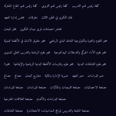
كلمة رئيس قسم التدريب
كلمة رئيس قسم التربوي
كلمة رئيس قسم الجذع المشترك
لجان التكوين في الطور الثالث
متفرقات
مجلس إدارة المعهد
محاضر اجتماعات فريق ميدان التكوين
مخابر البحث
مخبر العلوم والخبرة وتكنولوجية النشاط البدني الرياضي
مخبر حقوق الانسان في الأنظمة الدولية
مخبر علوم الأداء الحركي والتدخلات البيداغوجية
مخبر علوم الرياضة والتدريب العالي المستوى
مخبر علوم النشاطات البدنية
مخبر علوم وممارسات الأنشطة البدنية الرياضية والإيقاعية
مخبر1
مدير الدراسات
مدير المعهد
مديرية الإدارة والمالية
مشاريع البحث
مصالح
مصالح
مصلحة الاحصائيات
مصلحة التربصات والمذكرات
مصلحة الدراسات
مصلحة الدراسات
مصلحة الدراسات والأقسام
مصلحة العلاقات الخارجية
مصلحة المتابعة والتدريس (برامج السداسيات، الامتحانات)
مصلحة النشاطات