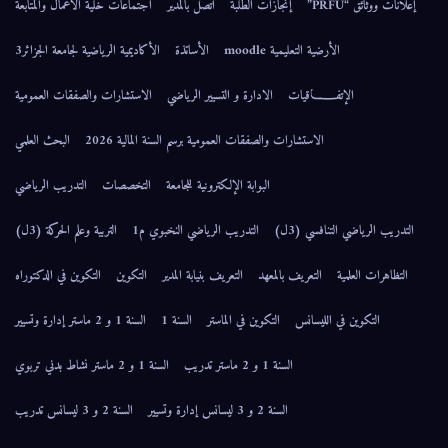
إعلانات ووثائق “PRFU”
إنجازات الطلبة
اتصل بالمدير
اجتماعات خلية الأعمال والمتابعة
الأرضية التعليمية moodle
الأساتذة
الأكاديمية الرياضية لجامعة الجزائر3
الإتفــــــاقيات
الادارة و التسيير الرياضي
الاستشارات والصفقات العمومية
الاستشارات والصفقات العمومية برسم السنة المالية 2026
البحث العلمي
البوابة الإلكترونية للجامعة
التخصصات
التدريب الرياضي
التدريب الرياضي التنافسي (3ل)
التدريب الرياضي النخبوي م1
التربية وعلم الحركة (3ل)
التظاهرات العلمية
التعريف بالمعهد
التعريف بنيابة المدير
التكوين
التكوين في الدكتوراه
التكوين في الليسانس
التكوين في الماستر
السنة 1
السنة 1 و 2 ماستر إدارة وتسيير
السنة 1 و 2 ماستر تدريب
السنة 1 و 2 ماستر نشاط بدني تربوي
السنة 2 و 3 ليسانس إدارة وتسيير
السنة 2 و 3 ليسانس تدريب