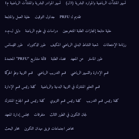
تسيير المنشآت الرياضية والموارد البشرية (3ل)
تسيير الموادر البشرية والمنشآت الرياضية م1
تقديم لـ: PRFU
جداول التوقيت
خلية العمل والمتابعة
خلية متابعة إنجازات الطلبة المتخرجين
دراسات في علوم الرياضة
دليل ل.م.د
رزنامة الإمتحانات
شعبة النشاط البدني الرياضي المكيف
طور الدكتوراه
طور الليسانس
طور الماستر
عن المعهد
فضاء الطلبة
قائمة مشاريع “PRFU” المعتمدة
قسم الإدارة والتسيير الرياضي
قسم التدريب الرياضي
قسم التربية وعلم الحركة
قسم التعليم المشترك في التربية البدنية والرياضية
كلمة رئيس قسم الإدارة
كلمة رئيس قسم التدريب
كلمة رئيس قسم التربوي
كلمة رئيس قسم الجذع المشترك
لجان التكوين في الطور الثالث
متفرقات
مجلس إدارة المعهد
محاضر اجتماعات فريق ميدان التكوين
مخابر البحث