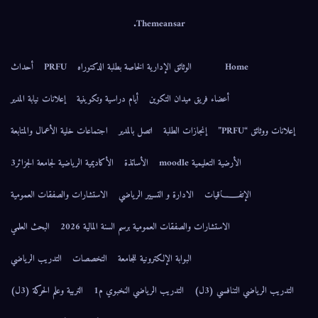
.
Themeansar
Home
الوثائق الإدارية الخاصة بطلبة الدكتوراه
PRFU
أحداث
أعضاء فريق ميدان التكوين
أيام دراسية وتكوينية
إعلانات نيابة المدير
إعلانات ووثائق “PRFU”
إنجازات الطلبة
اتصل بالمدير
اجتماعات خلية الأعمال والمتابعة
الأرضية التعليمية moodle
الأساتذة
الأكاديمية الرياضية لجامعة الجزائر3
الإتفــــــاقيات
الادارة و التسيير الرياضي
الاستشارات والصفقات العمومية
الاستشارات والصفقات العمومية برسم السنة المالية 2026
البحث العلمي
البوابة الإلكترونية للجامعة
التخصصات
التدريب الرياضي
التدريب الرياضي التنافسي (3ل)
التدريب الرياضي النخبوي م1
التربية وعلم الحركة (3ل)