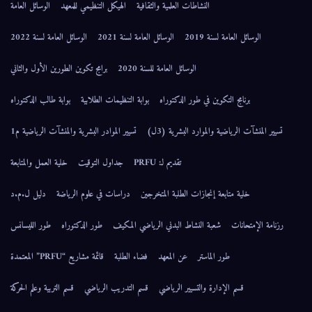
النشاطات العلمية والثقافية
الهيكل التنظيمي للمعهد
الوسائل العامة
الوسائل العامة لسنة 2019
الوسائل العامة لسنة 2021
الوسائل العامة لسنة 2022
الوسائل العامة للسنة 2020
برامج تكوين الطورين الأول والثاني
برنامج التكوين في طور الدكتوراه
بوابة التنظيمات الطلابية
بوابة طالب الدكتوراه
تسيير المنشآت الرياضية والموارد البشرية (3ل)
تسيير الموادر البشرية والمنشآت الرياضية م1
تقديم لـ: PRFU
جداول التوقيت
خلية العمل والمتابعة
خلية متابعة إنجازات الطلبة المتخرجين
دراسات في علوم الرياضة
دليل ل.م.د
رزنامة الإمتحانات
شعبة النشاط البدني الرياضي المكيف
طور الدكتوراه
طور الليسانس
طور الماستر
عن المعهد
فضاء الطلبة
قائمة مشاريع “PRFU” المعتمدة
قسم الإدارة والتسيير الرياضي
قسم التدريب الرياضي
قسم التربية وعلم الحركة