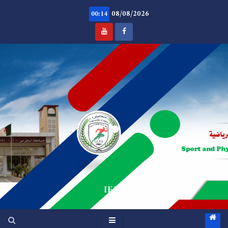
Ski
08/08/2026
t
00:14
conten
.
IEPS