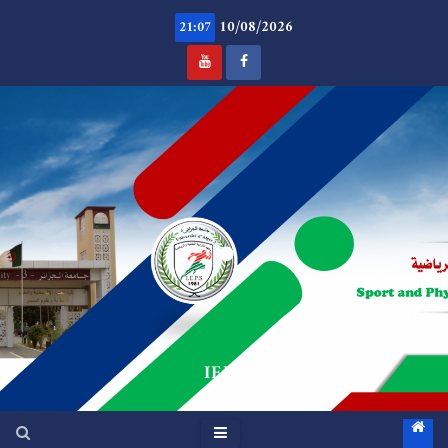
Ski
10/08/2026
t
21:07
conten
.
IEPS