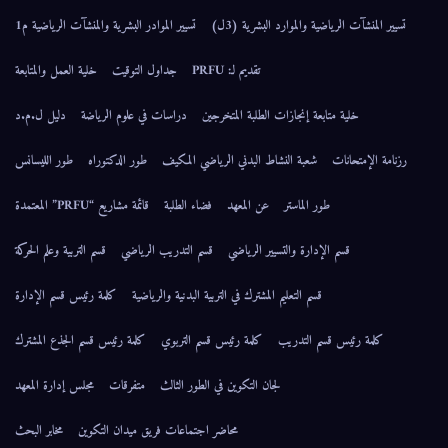
تسيير المنشآت الرياضية والموارد البشرية (3ل)
تسيير الموادر البشرية والمنشآت الرياضية م1
تقديم لـ: PRFU
جداول التوقيت
خلية العمل والمتابعة
خلية متابعة إنجازات الطلبة المتخرجين
دراسات في علوم الرياضة
دليل ل.م.د
رزنامة الإمتحانات
شعبة النشاط البدني الرياضي المكيف
طور الدكتوراه
طور الليسانس
طور الماستر
عن المعهد
فضاء الطلبة
قائمة مشاريع “PRFU” المعتمدة
قسم الإدارة والتسيير الرياضي
قسم التدريب الرياضي
قسم التربية وعلم الحركة
قسم التعليم المشترك في التربية البدنية والرياضية
كلمة رئيس قسم الإدارة
كلمة رئيس قسم التدريب
كلمة رئيس قسم التربوي
كلمة رئيس قسم الجذع المشترك
لجان التكوين في الطور الثالث
متفرقات
مجلس إدارة المعهد
محاضر اجتماعات فريق ميدان التكوين
مخابر البحث