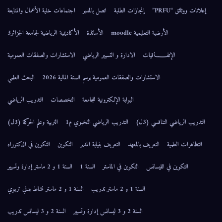
إعلانات ووثائق “PRFU”
إنجازات الطلبة
اتصل بالمدير
اجتماعات خلية الأعمال والمتابعة
الأرضية التعليمية moodle
الأساتذة
الأكاديمية الرياضية لجامعة الجزائر3
الإتفــــــاقيات
الادارة و التسيير الرياضي
الاستشارات والصفقات العمومية
الاستشارات والصفقات العمومية برسم السنة المالية 2026
البحث العلمي
البوابة الإلكترونية للجامعة
التخصصات
التدريب الرياضي
التدريب الرياضي التنافسي (3ل)
التدريب الرياضي النخبوي م1
التربية وعلم الحركة (3ل)
التظاهرات العلمية
التعريف بالمعهد
التعريف بنيابة المدير
التكوين
التكوين في الدكتوراه
التكوين في الليسانس
التكوين في الماستر
السنة 1
السنة 1 و 2 ماستر إدارة وتسيير
السنة 1 و 2 ماستر تدريب
السنة 1 و 2 ماستر نشاط بدني تربوي
السنة 2 و 3 ليسانس إدارة وتسيير
السنة 2 و 3 ليسانس تدريب