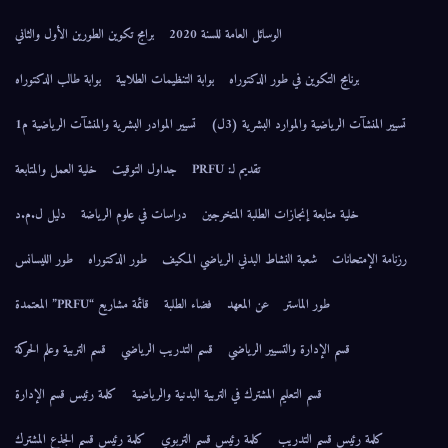
الوسائل العامة للسنة 2020
برامج تكوين الطورين الأول والثاني
برنامج التكوين في طور الدكتوراه
بوابة التنظيمات الطلابية
بوابة طالب الدكتوراه
تسيير المنشآت الرياضية والموارد البشرية (3ل)
تسيير الموادر البشرية والمنشآت الرياضية م1
تقديم لـ: PRFU
جداول التوقيت
خلية العمل والمتابعة
خلية متابعة إنجازات الطلبة المتخرجين
دراسات في علوم الرياضة
دليل ل.م.د
رزنامة الإمتحانات
شعبة النشاط البدني الرياضي المكيف
طور الدكتوراه
طور الليسانس
طور الماستر
عن المعهد
فضاء الطلبة
قائمة مشاريع “PRFU” المعتمدة
قسم الإدارة والتسيير الرياضي
قسم التدريب الرياضي
قسم التربية وعلم الحركة
قسم التعليم المشترك في التربية البدنية والرياضية
كلمة رئيس قسم الإدارة
كلمة رئيس قسم التدريب
كلمة رئيس قسم التربوي
كلمة رئيس قسم الجذع المشترك