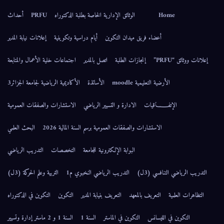
Home
الوثائق الإدارية الخاصة بطلبة الدكتوراه
PRFU
أحداث
أعضاء فريق ميدان التكوين
أيام دراسية وتكوينية
إعلانات نيابة المدير
إعلانات ووثائق “PRFU”
إنجازات الطلبة
اتصل بالمدير
اجتماعات خلية الأعمال والمتابعة
الأرضية التعليمية moodle
الأساتذة
الأكاديمية الرياضية لجامعة الجزائر3
الإتفــــــاقيات
الادارة و التسيير الرياضي
الاستشارات والصفقات العمومية
الاستشارات والصفقات العمومية برسم السنة المالية 2026
البحث العلمي
البوابة الإلكترونية للجامعة
التخصصات
التدريب الرياضي
التدريب الرياضي التنافسي (3ل)
التدريب الرياضي النخبوي م1
التربية وعلم الحركة (3ل)
التظاهرات العلمية
التعريف بالمعهد
التعريف بنيابة المدير
التكوين
التكوين في الدكتوراه
التكوين في الليسانس
التكوين في الماستر
السنة 1
السنة 1 و 2 ماستر إدارة وتسيير