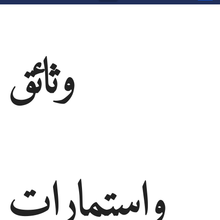
وثائق
واستمارات