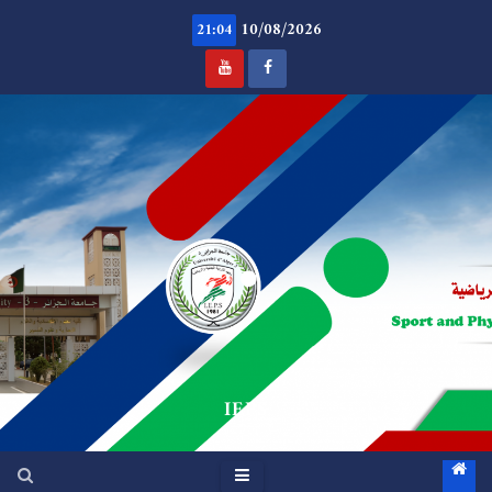
Ski
10/08/2026
t
21:04
conten
.
IEPS