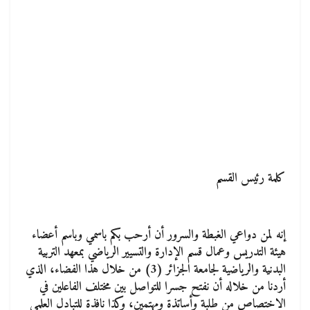
كلمة رئيس القسم
إنه لمن دواعي الغبطة والسرور أن أرحب بكم باسمي وباسم أعضاء
هيئة التدريس وعمال قسم الإدارة والتسيير الرياضي بمعهد التربية
البدنية والرياضية لجامعة الجزائر (3) من خلال هذا الفضاء، الذي
أردنا من خلاله أن نفتح جسرا للتواصل بين مختلف الفاعلين في
الاختصاص من طلبة وأساتذة ومهتمين، وكذا نافذة للتبادل العلمي