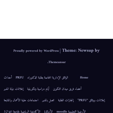
IEPS
|
Theme: Newsup by
Proudly powered by WordPress
.
Themeansar
Home
الوثائق الإدارية الخاصة بطلبة الدكتوراه
PRFU
أحداث
أعضاء فريق ميدان التكوين
أيام دراسية وتكوينية
إعلانات نيابة المدير
إعلانات ووثائق “PRFU”
إنجازات الطلبة
اتصل بالمدير
اجتماعات خلية الأعمال والمتابعة
الأرضية التعليمية moodle
الأساتذة
الأكاديمية الرياضية لجامعة الجزائر3