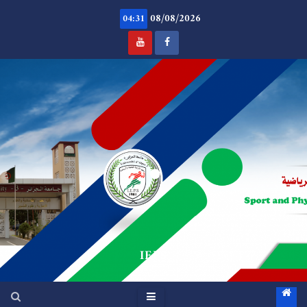
Ski
08/08/2026
t
04:31
conten
.
IEPS