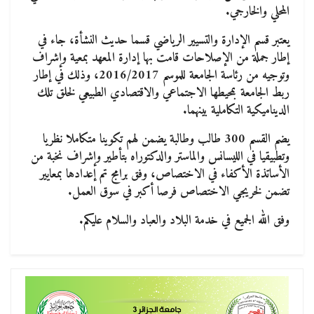
المحلي والخارجي.
يعتبر قسم الإدارة والتسيير الرياضي قسما حديث النشأة، جاء في
إطار جملة من الإصلاحات قامت بها إدارة المعهد بمعية وإشراف
وتوجيه من رئاسة الجامعة للموسم 2016/2017، وذلك في إطار
ربط الجامعة بمحيطها الاجتماعي والاقتصادي الطبيعي لخلق تلك
الديناميكية التكاملية بينهما.
يضم القسم 300 طالب وطالبة يضمن لهم تكوينا متكاملا نظريا
وتطبيقيا في الليسانس والماستر والدكتوراه بتأطير وإشراف نخبة من
الأساتذة الأكفاء في الاختصاص، وفق برامج تم إعدادها بمعايير
تضمن لخريجي الاختصاص فرصا أكبر في سوق العمل.
وفق الله الجميع في خدمة البلاد والعباد والسلام عليكم.