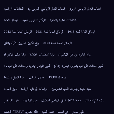
النشاط البدني الرياضي التربوي
النشاط البدني الرياضي المدرسي م1
النشاطات الرياضية
النشاطات العلمية والثقافية
الهيكل التنظيمي للمعهد
الوسائل العامة
الوسائل العامة لسنة 2019
الوسائل العامة لسنة 2021
الوسائل العامة لسنة 2022
الوسائل العامة للسنة 2020
برامج تكوين الطورين الأول والثاني
برنامج التكوين في طور الدكتوراه
بوابة التنظيمات الطلابية
بوابة طالب الدكتوراه
تسيير المنشآت الرياضية والموارد البشرية (3ل)
تسيير الموادر البشرية والمنشآت الرياضية م1
تقديم لـ: PRFU
جداول التوقيت
خلية العمل والمتابعة
خلية متابعة إنجازات الطلبة المتخرجين
دراسات في علوم الرياضة
دليل ل.م.د
رزنامة الإمتحانات
شعبة النشاط البدني الرياضي المكيف
طور الدكتوراه
طور الليسانس
طور الماستر
عن المعهد
فضاء الطلبة
قائمة مشاريع “PRFU” المعتمدة