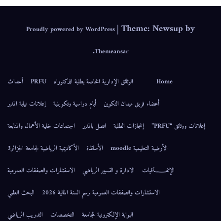
|
Theme: Newsup by
Proudly powered by WordPress
.
Themeansar
Home
الوثائق الإدارية الخاصة بطلبة الدكتوراه
PRFU
أحداث
أعضاء فريق ميدان التكوين
أيام دراسية وتكوينية
إعلانات نيابة المدير
إعلانات ووثائق “PRFU”
إنجازات الطلبة
اتصل بالمدير
اجتماعات خلية الأعمال والمتابعة
الأرضية التعليمية moodle
الأساتذة
الأكاديمية الرياضية لجامعة الجزائر3
الإتفــــــاقيات
الادارة و التسيير الرياضي
الاستشارات والصفقات العمومية
الاستشارات والصفقات العمومية برسم السنة المالية 2026
البحث العلمي
البوابة الإلكترونية للجامعة
التخصصات
التدريب الرياضي