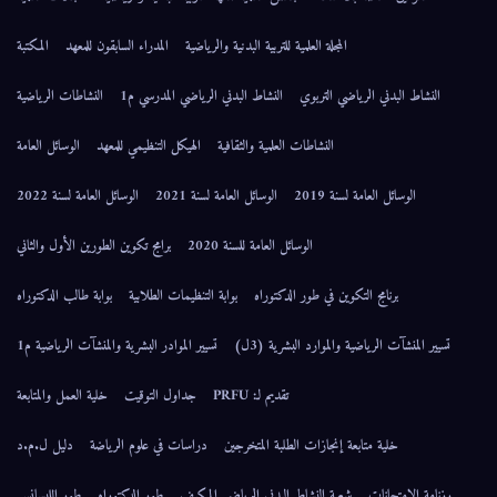
المجلة العلمية للتربية البدنية والرياضية
المدراء السابقون للمعهد
المكتبة
النشاط البدني الرياضي التربوي
النشاط البدني الرياضي المدرسي م1
النشاطات الرياضية
النشاطات العلمية والثقافية
الهيكل التنظيمي للمعهد
الوسائل العامة
الوسائل العامة لسنة 2019
الوسائل العامة لسنة 2021
الوسائل العامة لسنة 2022
الوسائل العامة للسنة 2020
برامج تكوين الطورين الأول والثاني
برنامج التكوين في طور الدكتوراه
بوابة التنظيمات الطلابية
بوابة طالب الدكتوراه
تسيير المنشآت الرياضية والموارد البشرية (3ل)
تسيير الموادر البشرية والمنشآت الرياضية م1
تقديم لـ: PRFU
جداول التوقيت
خلية العمل والمتابعة
خلية متابعة إنجازات الطلبة المتخرجين
دراسات في علوم الرياضة
دليل ل.م.د
رزنامة الإمتحانات
شعبة النشاط البدني الرياضي المكيف
طور الدكتوراه
طور الليسانس