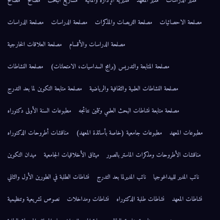
مدير الدراسات
مدير المعهد
مديرية الإدارة والمالية
مشاريع البحث
مصالح
مصالح
مصلحة الاحصائيات
مصلحة التربصات والمذكرات
مصلحة الدراسات
مصلحة الدراسات
مصلحة الدراسات والأقسام
مصلحة العلاقات الخارجية
مصلحة المتابعة والتدريس (برامج السداسيات، الامتحانات)
مصلحة النشاطات
مصلحة النشاطات العلمية والثقافية والرياضية
مصلحة متابعة التكوين لما بعد التدرج
مصلحة متابعة نشاطات البحث العلمي وتثمين نتائجه
مطبوعات السنة الأولى دكتوراه
مطبوعات المعهد
مطبوعات جامعية (خاصة بأساتذة المعهد)
مناقشات أطروحات الدكتوراه
مناقشات الأطروحات ومذكرات الماستر بالصور
ميثاق الأخلاقيات الجامعية
ميدان التكوين
نائب المدير للبيداغوجيا
نائب المديرلما بعد التدرج
نشاطات الطلبة في الطورين الأول والثاني
نشاطات المعهد
نشاطات طلبة الدكتوراه
نشاطات ومداخلات
نصوص تشريعية وتنظيمية