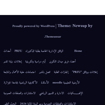
IEPS
|
Theme: Newsup by
Proudly powered by WordPress
.
Themeansar
Home
الوثائق الإدارية الخاصة بطلبة الدكتوراه
PRFU
أحداث
أعضاء فريق ميدان التكوين
أيام دراسية وتكوينية
إعلانات نيابة المدير
إعلانات ووثائق “PRFU”
إنجازات الطلبة
اتصل بالمدير
اجتماعات خلية الأعمال والمتابعة
الأرضية التعليمية moodle
الأساتذة
الأكاديمية الرياضية لجامعة الجزائر3
الإتفــــــاقيات
الادارة و التسيير الرياضي
الاستشارات والصفقات العمومية
الاستشارات والصفقات العمومية برسم السنة المالية 2026
البحث العلمي