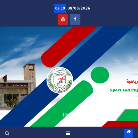
Ski
08/08/2026
t
08:19
conten
.
IEPS