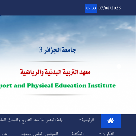
Ski
07/08/2026
t
07:33
conten
.
IEPS
الرئيسية
نيابة المدير لما بعد التدرج والبحث العل
التكوين
المكتبة
المجلس العلمي للمعهد
مديري