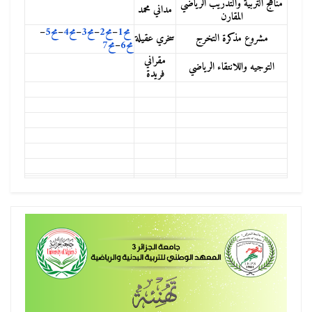
مناهج التربية والتدريب الرياضي
مداني محمد
المقارن
مح1
–
مح2
–
مح3
–
مح4
–
مح5
–
مشروع مذكرة التخرج
سخري عقيلة
مح6
–
مح7
مقراني
التوجيه واللانتقاء الرياضي
فريدة