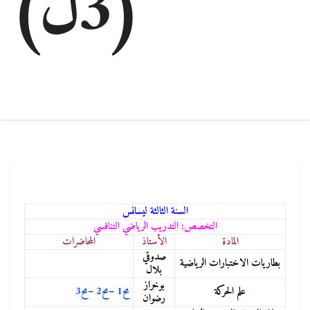
(3ل)
السنة الثالثة ليسانس
التخصص: التدريب الرياضي التنافسي
المادة
الأستاذ
المحاضرات
صدوقي
بطاريات الاختبارات الرياضية
بلال
بوخراز
علم الحركة
مح1
–
مح2
–
مح3
رضوان