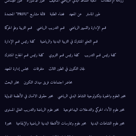
رزنامة الإمتحانات
شعبة النشاط البدني الرياضي المكيف
طور الدكتوراه
طور الليسانس
طور الماستر
عن المعهد
فضاء الطلبة
قائمة مشاريع “PRFU” المعتمدة
قسم الإدارة والتسيير الرياضي
قسم التدريب الرياضي
قسم التربية وعلم الحركة
قسم التعليم المشترك في التربية البدنية والرياضية
كلمة رئيس قسم الإدارة
كلمة رئيس قسم التدريب
كلمة رئيس قسم التربوي
كلمة رئيس قسم الجذع المشترك
لجان التكوين في الطور الثالث
متفرقات
مجلس إدارة المعهد
محاضر اجتماعات فريق ميدان التكوين
مخابر البحث
مخبر العلوم والخبرة وتكنولوجية النشاط البدني الرياضي
مخبر حقوق الانسان في الأنظمة الدولية
مخبر علوم الأداء الحركي والتدخلات البيداغوجية
مخبر علوم الرياضة والتدريب العالي المستوى
مخبر علوم النشاطات البدنية
مخبر علوم وممارسات الأنشطة البدنية الرياضية والإيقاعية
مخبر1