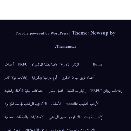
IEPS
|
Theme: Newsup by
Proudly powered by WordPress
.
Themeansar
Home
الوثائق الإدارية الخاصة بطلبة الدكتوراه
PRFU
أحداث
أعضاء فريق ميدان التكوين
أيام دراسية وتكوينية
إعلانات نيابة المدير
إعلانات ووثائق “PRFU”
إنجازات الطلبة
اتصل بالمدير
اجتماعات خلية الأعمال والمتابعة
الأرضية التعليمية moodle
الأساتذة
الأكاديمية الرياضية لجامعة الجزائر3
الإتفــــــاقيات
الادارة و التسيير الرياضي
الاستشارات والصفقات العمومية
الاستشارات والصفقات العمومية برسم السنة المالية 2026
البحث العلمي