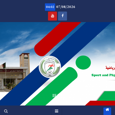
Ski
07/08/2026
t
04:02
conten
.
IEPS