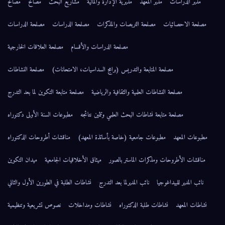
مدير الدراسات
مدير المعهد
مديرية الإدارة والمالية
مشاريع البحث
مصالح
مصالح
مصلحة الاحصائيات
مصلحة التربصات والمذكرات
مصلحة الدراسات
مصلحة الدراسات
مصلحة الدراسات والأقسام
مصلحة العلاقات الخارجية
مصلحة المتابعة والتدريس (برامج السداسيات، الامتحانات)
مصلحة النشاطات
مصلحة النشاطات العلمية والثقافية والرياضية
مصلحة متابعة التكوين لما بعد التدرج
مصلحة متابعة نشاطات البحث العلمي وتثمين نتائجه
مطبوعات السنة الأولى دكتوراه
مطبوعات المعهد
مطبوعات جامعية (خاصة بأساتذة المعهد)
مناقشات أطروحات الدكتوراه
مناقشات الأطروحات ومذكرات الماستر بالصور
ميثاق الأخلاقيات الجامعية
ميدان التكوين
نائب المدير للبيداغوجيا
نائب المديرلما بعد التدرج
نشاطات الطلبة في الطورين الأول والثاني
نشاطات المعهد
نشاطات طلبة الدكتوراه
نشاطات ومداخلات
نصوص تشريعية وتنظيمية