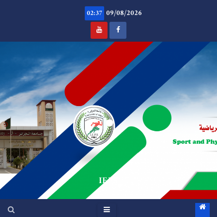
Ski
09/08/2026
t
02:37
conten
.
IEPS