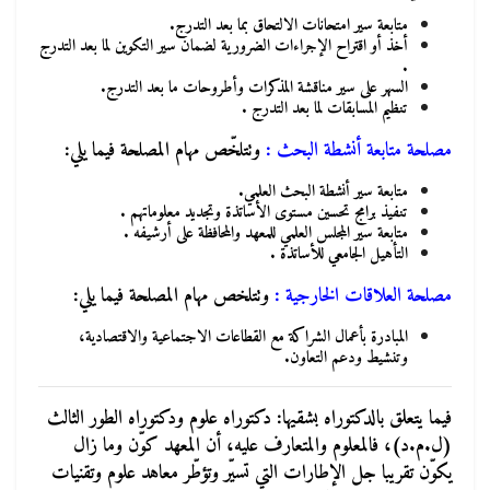
متابعة سير امتحانات الالتحاق بما بعد التدرج.
أخذ أو اقتراح الإجراءات الضرورية لضمان سير التكوين لما بعد التدرج
.
السهر على سير مناقشة المذكرات وأطروحات ما بعد التدرج.
تنظيم المسابقات لما بعد التدرج .
مصلحة متابعة أنشطة البحث
:
وتتلخّص مهام المصلحة فيما يلي:
متابعة سير أنشطة البحث العلمي.
تنفيذ برامج تحسين مستوى الأساتذة وتجديد معلوماتهم .
متابعة سير المجلس العلمي للمعهد والمحافظة على أرشيفه .
التأهيل الجامعي للأساتذة .
مصلحة العلاقات الخارجية
:
وتتلخص مهام المصلحة فيما يلي:
المبادرة بأعمال الشراكة مع القطاعات الاجتماعية والاقتصادية،
وتنشيط ودعم التعاون.
فيما يتعلق بالدكتوراه بشقيها: دكتوراه علوم ودكتوراه الطور الثالث
(ل.م.د)، فالمعلوم والمتعارف عليه، أن المعهد كوّن وما زال
يكوّن تقريبا جل الإطارات التي تسيّر وتؤطّر معاهد علوم وتقنيات