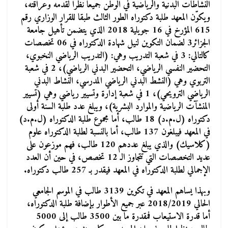
النشاطات البدنية والرياضية في الوطن جميعا نظرا لقدمه وعراقته،
ويكوّن المعهد طلبة دكتوراه الطور الثالث طبقا للقرار الوزاري رقم
615 المؤرخ في 16 جويلية 2018 الذي يتضمن تأهيل جامعة
الجزائر3 لضمان التكوين لنيل شهادة الدكتوراه في 06 تخصصات
كالتالي: 3 في شعبة التدريب وهي: (التدريب الرياضي النخبوي،
التحضير النفسي الرياضي، التحضير البدني الرياضي)، 2 في شعبة
التربوي وهي (النشط البدني الرياضي المدرسي، النشاط البدني
الرياضي الترويحي)، 1 في شعبة إدارة وتسيير رياضي وهي (تسيير
المنشآت الرياضية والموارد البشرية)، ويبلغ عدد طلبة السنة أولى
دكتوراه (ل.م.د) 18 طالب، أما مجموع طلبة الدكتوراه (ل.م.د)
في المعهد فيبلغون 137 طالب، أما بالنسبة لطلبة الدكتوراه علوم
(كلاسيك) والذي يبلغ عددهم 120 طالب، فهم موزعون على
عديد التخصصات التي تتجاوز الـ 12 تخصص، في حين أن العدد
الإجمالي لطلبة الدكتوراه في المعهد فيقدر بـ 257 طالب دكتوراه.
وبهذا يساهم المعهد في تكوين 3139 طالب في الموسم الجامعي
الحالي 2018/2019 عبر جميع الأطوار بإضافة طلبة الدكتوراه،
أما قدرة الاستيعاب فمقدرة ما بين 3500 طالب إلى 5000