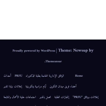
IEPS
|
Theme: Newsup by
Proudly powered by WordPress
.
Themeansar
Home
الوثائق الإدارية الخاصة بطلبة الدكتوراه
PRFU
أحداث
أعضاء فريق ميدان التكوين
أيام دراسية وتكوينية
إعلانات نيابة المدير
إعلانات ووثائق “PRFU”
إنجازات الطلبة
اتصل بالمدير
اجتماعات خلية الأعمال والمتابعة