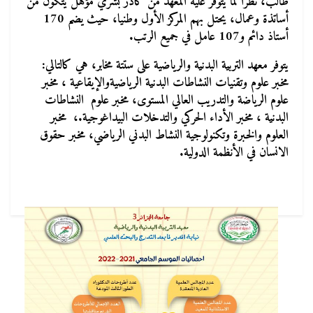
طالب، نظرا لما يتوفر عليه المعهد من كادر بشري مؤهل يتكون من
أساتذة وعمال، يحتل بهم المركز الأول وطنيا، حيث يضم 170
أستاذ دائم و107 عامل في جميع الرتب.
يتوفر معهد التربية البدنية والرياضية على ستتة مخابر، هي كالتالي:
مخبر علوم وتقنيات النشاطات البدنية الرياضيةوالإيقاعية ، مخبر
علوم الرياضة والتدريب العالي المستوى، مخبر علوم النشاطات
البدنية ، مخبر الأداء الحركي والتدخلات البيداغوجية.، مخبر
العلوم والخبرة وتكنولوجية النشاط البدني الرياضي، مخبر حقوق
الانسان في الأنظمة الدولية.