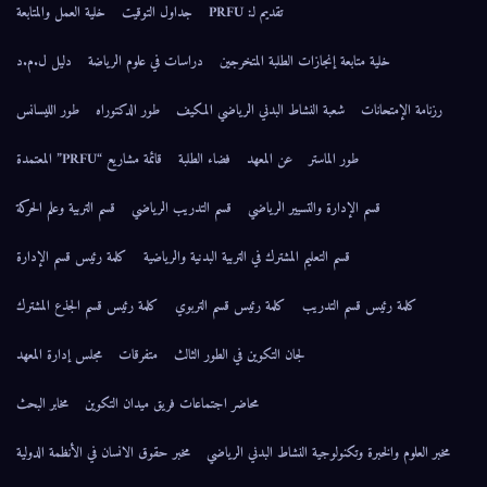
تقديم لـ: PRFU
جداول التوقيت
خلية العمل والمتابعة
خلية متابعة إنجازات الطلبة المتخرجين
دراسات في علوم الرياضة
دليل ل.م.د
رزنامة الإمتحانات
شعبة النشاط البدني الرياضي المكيف
طور الدكتوراه
طور الليسانس
طور الماستر
عن المعهد
فضاء الطلبة
قائمة مشاريع “PRFU” المعتمدة
قسم الإدارة والتسيير الرياضي
قسم التدريب الرياضي
قسم التربية وعلم الحركة
قسم التعليم المشترك في التربية البدنية والرياضية
كلمة رئيس قسم الإدارة
كلمة رئيس قسم التدريب
كلمة رئيس قسم التربوي
كلمة رئيس قسم الجذع المشترك
لجان التكوين في الطور الثالث
متفرقات
مجلس إدارة المعهد
محاضر اجتماعات فريق ميدان التكوين
مخابر البحث
مخبر العلوم والخبرة وتكنولوجية النشاط البدني الرياضي
مخبر حقوق الانسان في الأنظمة الدولية