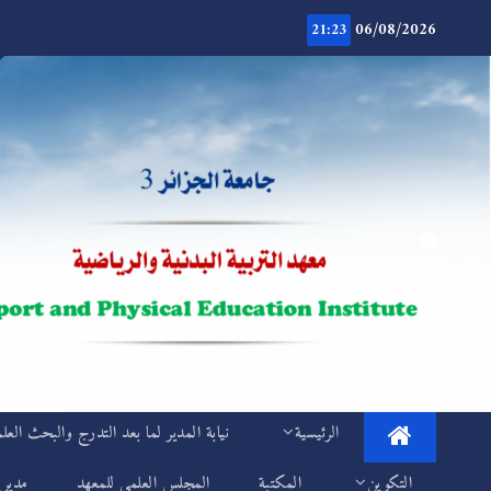
Ski
06/08/2026
t
21:23
conten
.
IEPS
الرئيسية
نيابة المدير لما بعد التدرج والبحث العل
التكوين
المكتبة
المجلس العلمي للمعهد
مديري