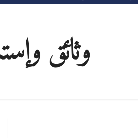
وثائق وإست