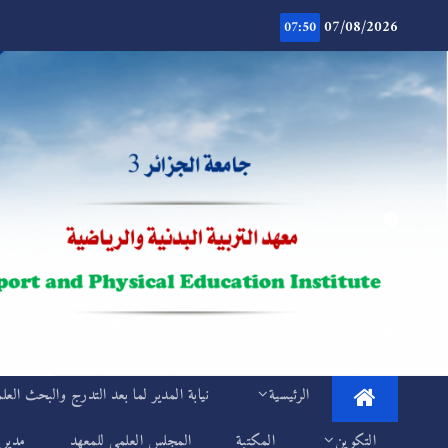
Ski
07/08/2026
t
07:50
conten
.
IEPS
الرئيسية
نيابة المدير لما بعد التدرج والبحث العل
التكوين
المكتبة
المجلس العلمي للمعهد
مديري