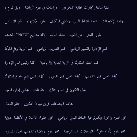
خلية متابعة إنجازات الطلبة المتخرجين
دراسات في علوم الرياضة
دليل ل.م.د
رزنامة الإمتحانات
شعبة النشاط البدني الرياضي المكيف
طور الدكتوراه
طور الليسانس
طور الماستر
عن المعهد
فضاء الطلبة
قائمة مشاريع “PRFU” المعتمدة
قسم الإدارة والتسيير الرياضي
قسم التدريب الرياضي
قسم التربية وعلم الحركة
قسم التعليم المشترك في التربية البدنية والرياضية
كلمة رئيس قسم الإدارة
كلمة رئيس قسم التدريب
كلمة رئيس قسم التربوي
كلمة رئيس قسم الجذع المشترك
لجان التكوين في الطور الثالث
متفرقات
مجلس إدارة المعهد
محاضر اجتماعات فريق ميدان التكوين
مخابر البحث
مخبر العلوم والخبرة وتكنولوجية النشاط البدني الرياضي
مخبر حقوق الانسان في الأنظمة الدولية
مخبر علوم الأداء الحركي والتدخلات البيداغوجية
مخبر علوم الرياضة والتدريب العالي المستوى