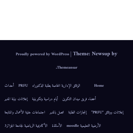
IEPS
|
Theme: Newsup by
Proudly powered by WordPress
.
Themeansar
Home
الوثائق الإدارية الخاصة بطلبة الدكتوراه
PRFU
أحداث
أعضاء فريق ميدان التكوين
أيام دراسية وتكوينية
إعلانات نيابة المدير
إعلانات ووثائق “PRFU”
إنجازات الطلبة
اتصل بالمدير
اجتماعات خلية الأعمال والمتابعة
الأرضية التعليمية moodle
الأساتذة
الأكاديمية الرياضية لجامعة الجزائر3