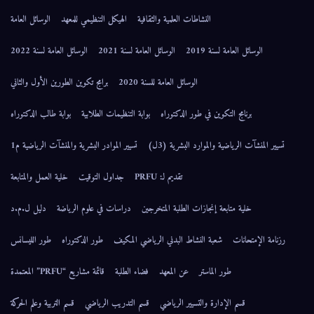
النشاطات العلمية والثقافية
الهيكل التنظيمي للمعهد
الوسائل العامة
الوسائل العامة لسنة 2019
الوسائل العامة لسنة 2021
الوسائل العامة لسنة 2022
الوسائل العامة للسنة 2020
برامج تكوين الطورين الأول والثاني
برنامج التكوين في طور الدكتوراه
بوابة التنظيمات الطلابية
بوابة طالب الدكتوراه
تسيير المنشآت الرياضية والموارد البشرية (3ل)
تسيير الموادر البشرية والمنشآت الرياضية م1
تقديم لـ: PRFU
جداول التوقيت
خلية العمل والمتابعة
خلية متابعة إنجازات الطلبة المتخرجين
دراسات في علوم الرياضة
دليل ل.م.د
رزنامة الإمتحانات
شعبة النشاط البدني الرياضي المكيف
طور الدكتوراه
طور الليسانس
طور الماستر
عن المعهد
فضاء الطلبة
قائمة مشاريع “PRFU” المعتمدة
قسم الإدارة والتسيير الرياضي
قسم التدريب الرياضي
قسم التربية وعلم الحركة