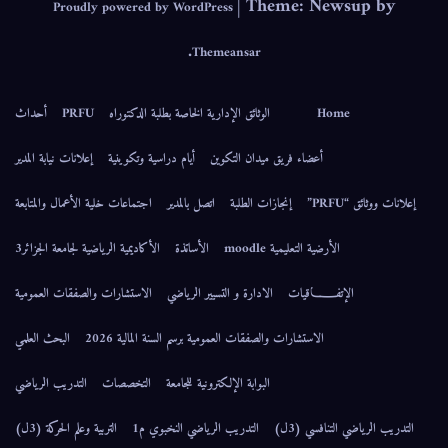
|
Theme: Newsup by
Proudly powered by WordPress
.
Themeansar
Home
الوثائق الإدارية الخاصة بطلبة الدكتوراه
PRFU
أحداث
أعضاء فريق ميدان التكوين
أيام دراسية وتكوينية
إعلانات نيابة المدير
إعلانات ووثائق “PRFU”
إنجازات الطلبة
اتصل بالمدير
اجتماعات خلية الأعمال والمتابعة
الأرضية التعليمية moodle
الأساتذة
الأكاديمية الرياضية لجامعة الجزائر3
الإتفــــــاقيات
الادارة و التسيير الرياضي
الاستشارات والصفقات العمومية
الاستشارات والصفقات العمومية برسم السنة المالية 2026
البحث العلمي
البوابة الإلكترونية للجامعة
التخصصات
التدريب الرياضي
التدريب الرياضي التنافسي (3ل)
التدريب الرياضي النخبوي م1
التربية وعلم الحركة (3ل)