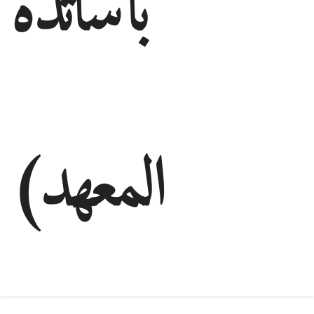
بأساتذة
المعهد)