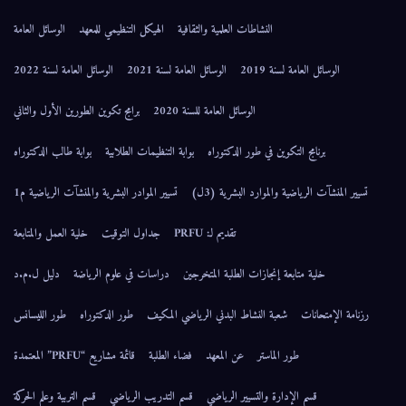
النشاطات العلمية والثقافية
الهيكل التنظيمي للمعهد
الوسائل العامة
الوسائل العامة لسنة 2019
الوسائل العامة لسنة 2021
الوسائل العامة لسنة 2022
الوسائل العامة للسنة 2020
برامج تكوين الطورين الأول والثاني
برنامج التكوين في طور الدكتوراه
بوابة التنظيمات الطلابية
بوابة طالب الدكتوراه
تسيير المنشآت الرياضية والموارد البشرية (3ل)
تسيير الموادر البشرية والمنشآت الرياضية م1
تقديم لـ: PRFU
جداول التوقيت
خلية العمل والمتابعة
خلية متابعة إنجازات الطلبة المتخرجين
دراسات في علوم الرياضة
دليل ل.م.د
رزنامة الإمتحانات
شعبة النشاط البدني الرياضي المكيف
طور الدكتوراه
طور الليسانس
طور الماستر
عن المعهد
فضاء الطلبة
قائمة مشاريع “PRFU” المعتمدة
قسم الإدارة والتسيير الرياضي
قسم التدريب الرياضي
قسم التربية وعلم الحركة