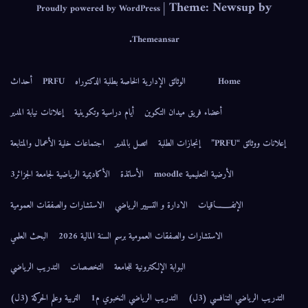
|
Theme: Newsup by
Proudly powered by WordPress
.
Themeansar
Home
الوثائق الإدارية الخاصة بطلبة الدكتوراه
PRFU
أحداث
أعضاء فريق ميدان التكوين
أيام دراسية وتكوينية
إعلانات نيابة المدير
إعلانات ووثائق “PRFU”
إنجازات الطلبة
اتصل بالمدير
اجتماعات خلية الأعمال والمتابعة
الأرضية التعليمية moodle
الأساتذة
الأكاديمية الرياضية لجامعة الجزائر3
الإتفــــــاقيات
الادارة و التسيير الرياضي
الاستشارات والصفقات العمومية
الاستشارات والصفقات العمومية برسم السنة المالية 2026
البحث العلمي
البوابة الإلكترونية للجامعة
التخصصات
التدريب الرياضي
التدريب الرياضي التنافسي (3ل)
التدريب الرياضي النخبوي م1
التربية وعلم الحركة (3ل)