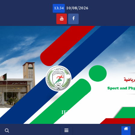
Ski
10/08/2026
t
13:34
conten
.
IEPS