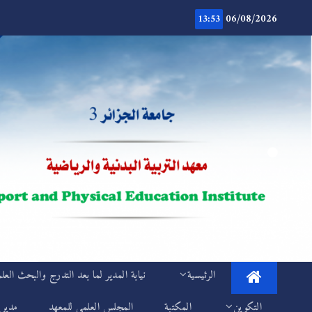
Ski
06/08/2026
t
13:53
conten
.
IEPS
الرئيسية
نيابة المدير لما بعد التدرج والبحث العل
التكوين
المكتبة
المجلس العلمي للمعهد
مديري