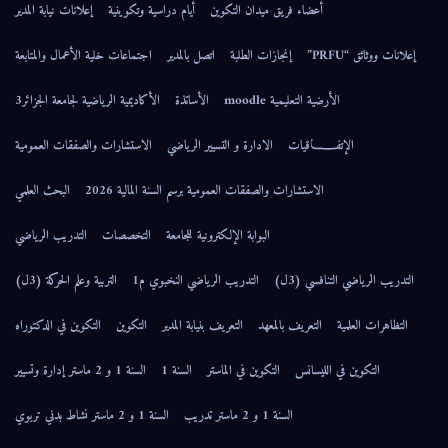
أعضاء فريق ميدان التكوين
أيام دراسية وتكوينية
إعلانات نيابة المدير
إعلانات ووثائق “PRFU”
إنجازات الطلبة
اتصل بالمدير
اجتماعات خلية الأعمال والمتابعة
الأرضية التعليمية moodle
الأساتذة
الأكاديمية الرياضية لجامعة الجزائر3
الإتفــــــاقيات
الادارة و التسيير الرياضي
الاستشارات والصفقات العمومية
الاستشارات والصفقات العمومية برسم السنة المالية 2026
البحث العلمي
البوابة الإلكترونية للجامعة
التخصصات
التدريب الرياضي
التدريب الرياضي التنافسي (3ل)
التدريب الرياضي النخبوي م1
التربية وعلم الحركة (3ل)
التظاهرات العلمية
التعريف بالمعهد
التعريف بنيابة المدير
التكوين
التكوين في الدكتوراه
التكوين في الليسانس
التكوين في الماستر
السنة 1
السنة 1 و 2 ماستر إدارة وتسيير
السنة 1 و 2 ماستر تدريب
السنة 1 و 2 ماستر نشاط بدني تربوي