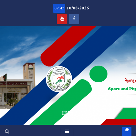
Ski
10/08/2026
t
09:47
conten
.
IEPS