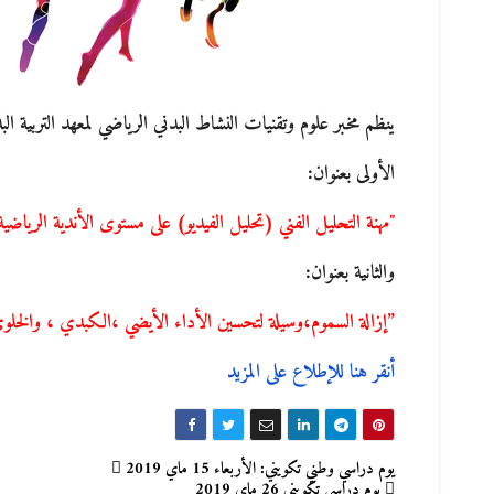
ينظم مخبر علوم وتقنيات النشاط البدني الرياضي لمعهد التربية ال
الأولى بعنوان:
″مهنة التحليل الفني (تحليل الفيديو) على مستوى الأندية الرياضية 
والثانية بعنوان:
”إزالة السموم،وسيلة لتحسين الأداء الأيضي ،الكبدي ، والخلو
أنقر هنا للإطلاع على المزيد
تصفّح
يوم دراسي وطني تكويني: الأربعاء 15 ماي 2019
يوم دراسي تكويني 26 ماي 2019