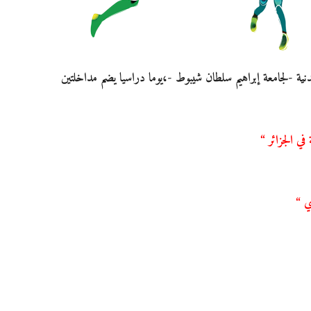
بدنية -لجامعة إبراهيم سلطان شيبوط -،يوما دراسيا يضم مداخلتين
في الجزائر “
ي “