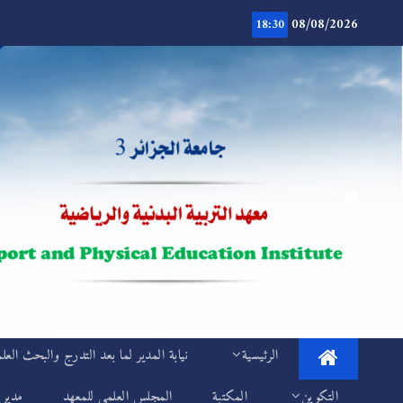
Ski
08/08/2026
t
18:30
conten
.
IEPS
الرئيسية
نيابة المدير لما بعد التدرج والبحث العل
التكوين
المكتبة
المجلس العلمي للمعهد
مديري