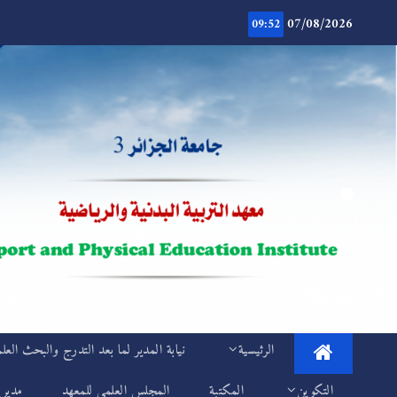
Ski
07/08/2026
t
09:52
conten
.
IEPS
الرئيسية
نيابة المدير لما بعد التدرج والبحث العل
التكوين
المكتبة
المجلس العلمي للمعهد
مديري