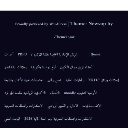
|
Theme: Newsup by
Proudly powered by WordPress
.
Themeansar
Home
الوثائق الإدارية الخاصة بطلبة الدكتوراه
PRFU
أحداث
أعضاء فريق ميدان التكوين
أيام دراسية وتكوينية
إعلانات نيابة المدير
إعلانات ووثائق “PRFU”
إنجازات الطلبة
اتصل بالمدير
اجتماعات خلية الأعمال والمتابعة
الأرضية التعليمية moodle
الأساتذة
الأكاديمية الرياضية لجامعة الجزائر3
الإتفــــــاقيات
الادارة و التسيير الرياضي
الاستشارات والصفقات العمومية
الاستشارات والصفقات العمومية برسم السنة المالية 2026
البحث العلمي