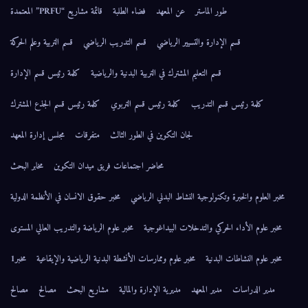
طور الماستر
عن المعهد
فضاء الطلبة
قائمة مشاريع “PRFU” المعتمدة
قسم الإدارة والتسيير الرياضي
قسم التدريب الرياضي
قسم التربية وعلم الحركة
قسم التعليم المشترك في التربية البدنية والرياضية
كلمة رئيس قسم الإدارة
كلمة رئيس قسم التدريب
كلمة رئيس قسم التربوي
كلمة رئيس قسم الجذع المشترك
لجان التكوين في الطور الثالث
متفرقات
مجلس إدارة المعهد
محاضر اجتماعات فريق ميدان التكوين
مخابر البحث
مخبر العلوم والخبرة وتكنولوجية النشاط البدني الرياضي
مخبر حقوق الانسان في الأنظمة الدولية
مخبر علوم الأداء الحركي والتدخلات البيداغوجية
مخبر علوم الرياضة والتدريب العالي المستوى
مخبر علوم النشاطات البدنية
مخبر علوم وممارسات الأنشطة البدنية الرياضية والإيقاعية
مخبر1
مدير الدراسات
مدير المعهد
مديرية الإدارة والمالية
مشاريع البحث
مصالح
مصالح