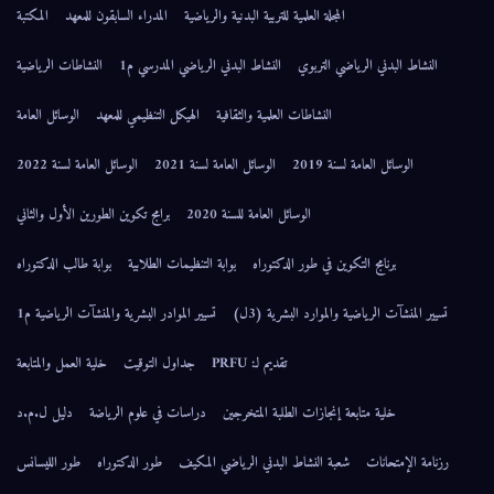
المجلة العلمية للتربية البدنية والرياضية
المدراء السابقون للمعهد
المكتبة
النشاط البدني الرياضي التربوي
النشاط البدني الرياضي المدرسي م1
النشاطات الرياضية
النشاطات العلمية والثقافية
الهيكل التنظيمي للمعهد
الوسائل العامة
الوسائل العامة لسنة 2019
الوسائل العامة لسنة 2021
الوسائل العامة لسنة 2022
الوسائل العامة للسنة 2020
برامج تكوين الطورين الأول والثاني
برنامج التكوين في طور الدكتوراه
بوابة التنظيمات الطلابية
بوابة طالب الدكتوراه
تسيير المنشآت الرياضية والموارد البشرية (3ل)
تسيير الموادر البشرية والمنشآت الرياضية م1
تقديم لـ: PRFU
جداول التوقيت
خلية العمل والمتابعة
خلية متابعة إنجازات الطلبة المتخرجين
دراسات في علوم الرياضة
دليل ل.م.د
رزنامة الإمتحانات
شعبة النشاط البدني الرياضي المكيف
طور الدكتوراه
طور الليسانس