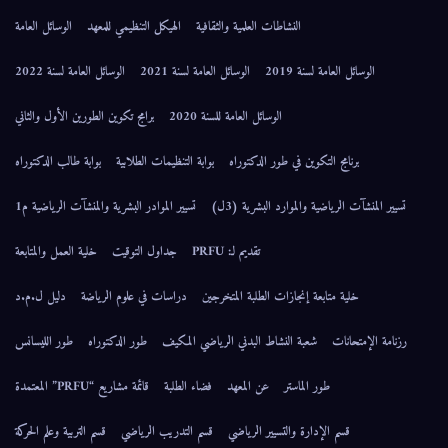
النشاطات العلمية والثقافية
الهيكل التنظيمي للمعهد
الوسائل العامة
الوسائل العامة لسنة 2019
الوسائل العامة لسنة 2021
الوسائل العامة لسنة 2022
الوسائل العامة للسنة 2020
برامج تكوين الطورين الأول والثاني
برنامج التكوين في طور الدكتوراه
بوابة التنظيمات الطلابية
بوابة طالب الدكتوراه
تسيير المنشآت الرياضية والموارد البشرية (3ل)
تسيير الموادر البشرية والمنشآت الرياضية م1
تقديم لـ: PRFU
جداول التوقيت
خلية العمل والمتابعة
خلية متابعة إنجازات الطلبة المتخرجين
دراسات في علوم الرياضة
دليل ل.م.د
رزنامة الإمتحانات
شعبة النشاط البدني الرياضي المكيف
طور الدكتوراه
طور الليسانس
طور الماستر
عن المعهد
فضاء الطلبة
قائمة مشاريع “PRFU” المعتمدة
قسم الإدارة والتسيير الرياضي
قسم التدريب الرياضي
قسم التربية وعلم الحركة