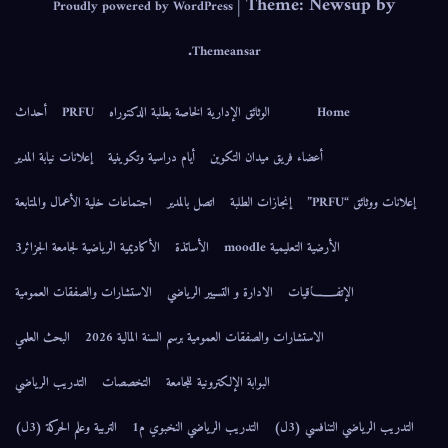
|
Theme: Newsup by
Proudly powered by WordPress
.
Themeansar
Home
الوثائق الإدارية الخاصة بطلبة الدكتوراه
PRFU
أحداث
أعضاء فريق ميدان التكوين
أيام دراسية وتكوينية
إعلانات نيابة المدير
إعلانات ووثائق “PRFU”
إنجازات الطلبة
اتصل بالمدير
اجتماعات خلية الأعمال والمتابعة
الأرضية التعليمية moodle
الأساتذة
الأكاديمية الرياضية لجامعة الجزائر3
الإتفــــــاقيات
الادارة و التسيير الرياضي
الاستشارات والصفقات العمومية
الاستشارات والصفقات العمومية برسم السنة المالية 2026
البحث العلمي
البوابة الإلكترونية للجامعة
التخصصات
التدريب الرياضي
التدريب الرياضي التنافسي (3ل)
التدريب الرياضي النخبوي م1
التربية وعلم الحركة (3ل)