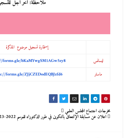
ملاحظة: آخر أجل للتسجيل وارسا
إستمارة تسجيل موضوع المذكرة
ليسانس
://forms.gle/bKaMYwgSM1AGw5zy8
ماستر
s://forms.gle/ZJjCZEDodEQBJzfd6
تصفّح
مخرجات اجتماع المجلس العلمي
اعلان عن مسابقة الإلتحاق بالتكوين في طور الدكتوراه للموسم 2022-2023
المقالات