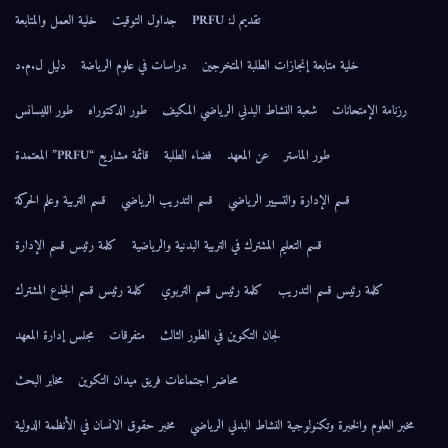
تقديم لـ: PRFU
جداول التوقيت
خلية العمل والمتابعة
خلية متابعة إنجازات الطلبة المتخرجين
دراسات في علوم الرياضة
دليل ل.م.د
رزنامة الإمتحانات
شعبة النشاط البدني الرياضي المكيف
طور الدكتوراه
طور الليسانس
طور الماستر
عن المعهد
فضاء الطلبة
قائمة مشاريع “PRFU” المعتمدة
قسم الإدارة والتسيير الرياضي
قسم التدريب الرياضي
قسم التربية وعلم الحركة
قسم التعليم المشترك في التربية البدنية والرياضية
كلمة رئيس قسم الإدارة
كلمة رئيس قسم التدريب
كلمة رئيس قسم التربوي
كلمة رئيس قسم الجذع المشترك
لجان التكوين في الطور الثالث
متفرقات
مجلس إدارة المعهد
محاضر اجتماعات فريق ميدان التكوين
مخابر البحث
مخبر العلوم والخبرة وتكنولوجية النشاط البدني الرياضي
مخبر حقوق الانسان في الأنظمة الدولية