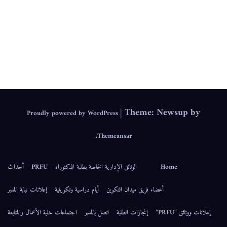
IEPS
|
Theme: Newsup by
Proudly powered by WordPress
.
Themeansar
Home
الوثائق الإدارية الخاصة بطلبة الدكتوراه
PRFU
أحداث
أعضاء فريق ميدان التكوين
أيام دراسية وتكوينية
إعلانات نيابة المدير
إعلانات ووثائق “PRFU”
إنجازات الطلبة
اتصل بالمدير
اجتماعات خلية الأعمال والمتابعة