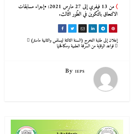
〉
من 13 فيفري إلى 27 مارس 2021: •إجراء مسابقات
الالتحاق بالتّكوين في الطّور الثّالث.
تصفّح
إعلان إلى طلبة التخرج (السنة الثالثة ليسانس والثانية ماستر)
قواعد الوقاية من السرقة العلمية ومكافحتها
المقالات
By
IEPS