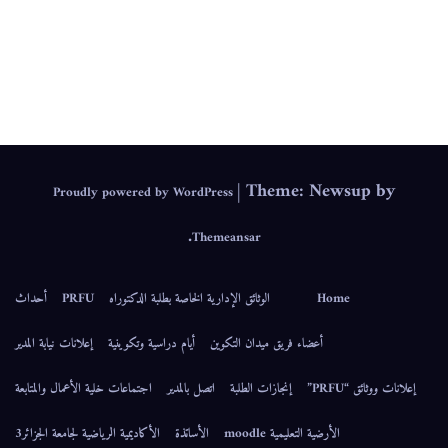
IEPS
|
Theme: Newsup by
Proudly powered by WordPress
.
Themeansar
Home
الوثائق الإدارية الخاصة بطلبة الدكتوراه
PRFU
أحداث
أعضاء فريق ميدان التكوين
أيام دراسية وتكوينية
إعلانات نيابة المدير
إعلانات ووثائق “PRFU”
إنجازات الطلبة
اتصل بالمدير
اجتماعات خلية الأعمال والمتابعة
الأرضية التعليمية moodle
الأساتذة
الأكاديمية الرياضية لجامعة الجزائر3