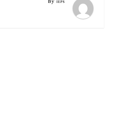
By
IEPS