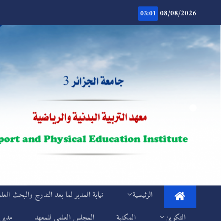
Ski
08/08/2026
t
03:01
conten
.
IEPS
الرئيسية
نيابة المدير لما بعد التدرج والبحث العل
التكوين
المكتبة
المجلس العلمي للمعهد
مديري