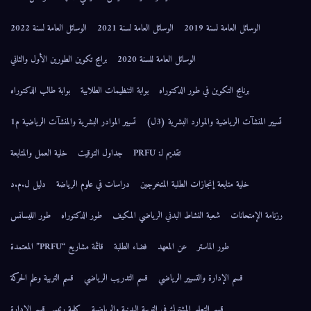
الوسائل العامة لسنة 2019
الوسائل العامة لسنة 2021
الوسائل العامة لسنة 2022
الوسائل العامة للسنة 2020
برامج تكوين الطورين الأول والثاني
برنامج التكوين في طور الدكتوراه
بوابة التنظيمات الطلابية
بوابة طالب الدكتوراه
تسيير المنشآت الرياضية والموارد البشرية (3ل)
تسيير الموادر البشرية والمنشآت الرياضية م1
تقديم لـ: PRFU
جداول التوقيت
خلية العمل والمتابعة
خلية متابعة إنجازات الطلبة المتخرجين
دراسات في علوم الرياضة
دليل ل.م.د
رزنامة الإمتحانات
شعبة النشاط البدني الرياضي المكيف
طور الدكتوراه
طور الليسانس
طور الماستر
عن المعهد
فضاء الطلبة
قائمة مشاريع “PRFU” المعتمدة
قسم الإدارة والتسيير الرياضي
قسم التدريب الرياضي
قسم التربية وعلم الحركة
قسم التعليم المشترك في التربية البدنية والرياضية
كلمة رئيس قسم الإدارة