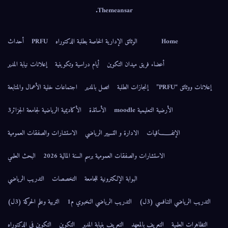
.
Themeansar
Home
الوثائق الإدارية الخاصة بطلبة الدكتوراه
PRFU
أحداث
أعضاء فريق ميدان التكوين
أيام دراسية وتكوينية
إعلانات نيابة المدير
إعلانات ووثائق “PRFU”
إنجازات الطلبة
اتصل بالمدير
اجتماعات خلية الأعمال والمتابعة
الأرضية التعليمية moodle
الأساتذة
الأكاديمية الرياضية لجامعة الجزائر3
الإتفــــــاقيات
الادارة و التسيير الرياضي
الاستشارات والصفقات العمومية
الاستشارات والصفقات العمومية برسم السنة المالية 2026
البحث العلمي
البوابة الإلكترونية للجامعة
التخصصات
التدريب الرياضي
التدريب الرياضي التنافسي (3ل)
التدريب الرياضي النخبوي م1
التربية وعلم الحركة (3ل)
التظاهرات العلمية
التعريف بالمعهد
التعريف بنيابة المدير
التكوين
التكوين في الدكتوراه