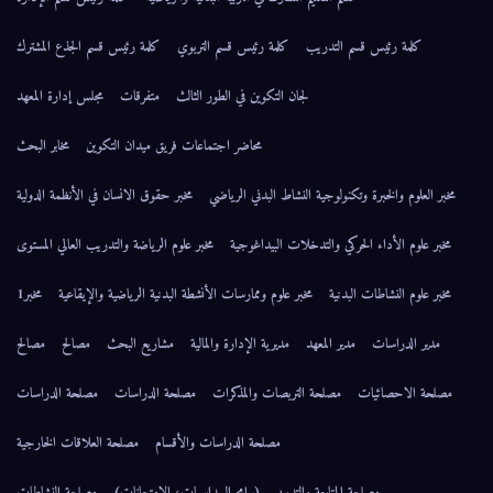
كلمة رئيس قسم التدريب
كلمة رئيس قسم التربوي
كلمة رئيس قسم الجذع المشترك
لجان التكوين في الطور الثالث
متفرقات
مجلس إدارة المعهد
محاضر اجتماعات فريق ميدان التكوين
مخابر البحث
مخبر العلوم والخبرة وتكنولوجية النشاط البدني الرياضي
مخبر حقوق الانسان في الأنظمة الدولية
مخبر علوم الأداء الحركي والتدخلات البيداغوجية
مخبر علوم الرياضة والتدريب العالي المستوى
مخبر علوم النشاطات البدنية
مخبر علوم وممارسات الأنشطة البدنية الرياضية والإيقاعية
مخبر1
مدير الدراسات
مدير المعهد
مديرية الإدارة والمالية
مشاريع البحث
مصالح
مصالح
مصلحة الاحصائيات
مصلحة التربصات والمذكرات
مصلحة الدراسات
مصلحة الدراسات
مصلحة الدراسات والأقسام
مصلحة العلاقات الخارجية
مصلحة المتابعة والتدريس (برامج السداسيات، الامتحانات)
مصلحة النشاطات