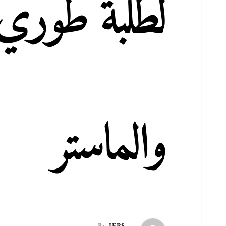
لطلبة طوري 
والماستر