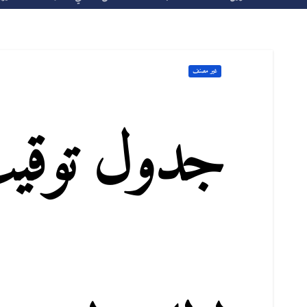
غير مصنف
جدول توقيت