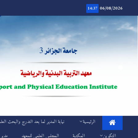
Ski
06/08/2026
t
14:37
conten
.
IEPS
الرئيسية
نيابة المدير لما بعد التدرج والبحث العل
التكوين
المكتبة
المجلس العلمي للمعهد
مديري