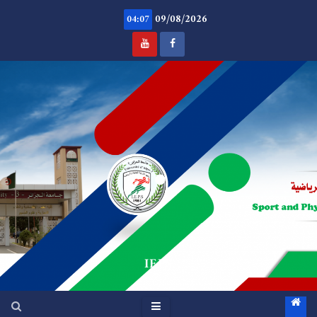
Ski
09/08/2026
t
04:07
conten
.
IEPS