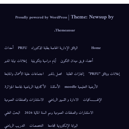
|
Theme: Newsup by
Proudly powered by WordPress
.
Themeansar
Home
الوثائق الإدارية الخاصة بطلبة الدكتوراه
PRFU
أحداث
أعضاء فريق ميدان التكوين
أيام دراسية وتكوينية
إعلانات نيابة المدير
إعلانات ووثائق “PRFU”
إنجازات الطلبة
اتصل بالمدير
اجتماعات خلية الأعمال والمتابعة
الأرضية التعليمية moodle
الأساتذة
الأكاديمية الرياضية لجامعة الجزائر3
الإتفــــــاقيات
الادارة و التسيير الرياضي
الاستشارات والصفقات العمومية
الاستشارات والصفقات العمومية برسم السنة المالية 2026
البحث العلمي
البوابة الإلكترونية للجامعة
التخصصات
التدريب الرياضي