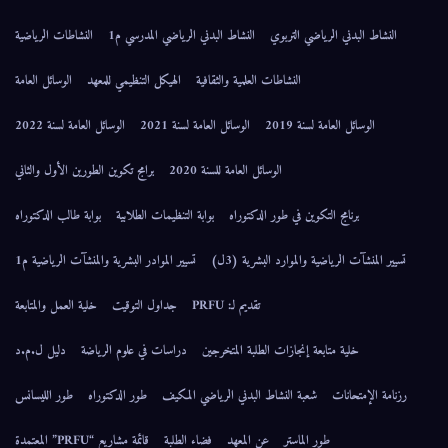
النشاط البدني الرياضي التربوي
النشاط البدني الرياضي المدرسي م1
النشاطات الرياضية
النشاطات العلمية والثقافية
الهيكل التنظيمي للمعهد
الوسائل العامة
الوسائل العامة لسنة 2019
الوسائل العامة لسنة 2021
الوسائل العامة لسنة 2022
الوسائل العامة للسنة 2020
برامج تكوين الطورين الأول والثاني
برنامج التكوين في طور الدكتوراه
بوابة التنظيمات الطلابية
بوابة طالب الدكتوراه
تسيير المنشآت الرياضية والموارد البشرية (3ل)
تسيير الموادر البشرية والمنشآت الرياضية م1
تقديم لـ: PRFU
جداول التوقيت
خلية العمل والمتابعة
خلية متابعة إنجازات الطلبة المتخرجين
دراسات في علوم الرياضة
دليل ل.م.د
رزنامة الإمتحانات
شعبة النشاط البدني الرياضي المكيف
طور الدكتوراه
طور الليسانس
طور الماستر
عن المعهد
فضاء الطلبة
قائمة مشاريع “PRFU” المعتمدة