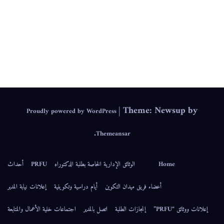
IEPS
|
Theme: Newsup by
Proudly powered by WordPress
.
Themeansar
Home
الوثائق الإدارية الخاصة بطلبة الدكتوراه
PRFU
أحداث
أعضاء فريق ميدان التكوين
أيام دراسية وتكوينية
إعلانات نيابة المدير
إعلانات ووثائق “PRFU”
إنجازات الطلبة
اتصل بالمدير
اجتماعات خلية الأعمال والمتابعة